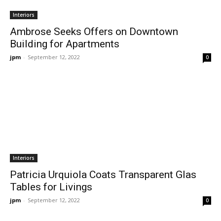
Interiors
Ambrose Seeks Offers on Downtown
Building for Apartments
jpm
-
September 12, 2022
0
Interiors
Patricia Urquiola Coats Transparent Glas
Tables for Livings
jpm
-
September 12, 2022
0