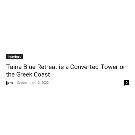
Interiors
Taina Blue Retreat is a Converted Tower on
the Greek Coast
jpm
-
September 12, 2022
0