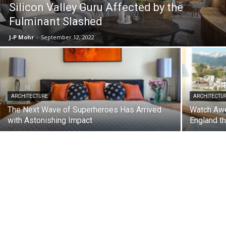
Silicon Valley Guru Affected by the
Fulminant Slashed
J-P Mohr
-
September 12, 2022
ARCHITECTURE
ARCHITECTU
The Next Wave of Superheroes Has Arrived
Watch Awe
with Astonishing Impact
England t