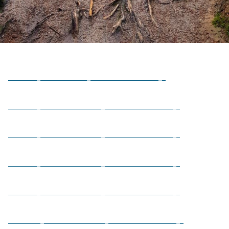
10945580_4995499062286_8490753938811926519_n
13411777_10201720470890556_1865806405523124834_o
13502912_10201788836079643_1315646344485057741_o
22382053_10203727606467691_7276617171492437573_o
43379723_10204983796111647_8746689323367137280_n
101664424_10207266581339851_3550409027039002624_n