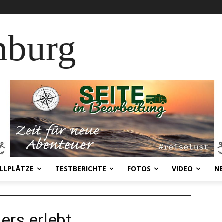
nburg
LLPLÄTZE
TESTBERICHTE
FOTOS
VIDEO
N
rs erlebt