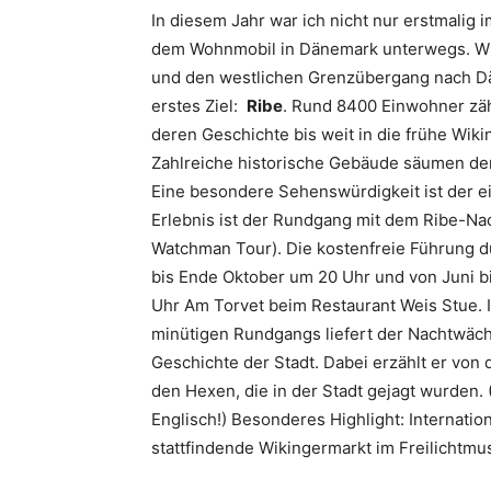
In diesem Jahr war ich nicht nur erstmalig
dem Wohnmobil in Dänemark unterwegs. Wie
und den westlichen Grenzübergang nach D
erstes Ziel:
Ribe
. Rund 8400 Einwohner zäh
deren Geschichte bis weit in die frühe Wiki
Zahlreiche historische Gebäude säumen den 
Eine besondere Sehenswürdigkeit ist der ei
Erlebnis ist der Rundgang mit dem Ribe-Nac
Watchman Tour). Die kostenfreie Führung du
bis Ende Oktober um 20 Uhr und von Juni b
Uhr Am Torvet beim Restaurant Weis Stue.
minütigen Rundgangs liefert der Nachtwächt
Geschichte der Stadt. Dabei erzählt er von
den Hexen, die in der Stadt gejagt wurden.
Englisch!) Besonderes Highlight: Internation
stattfindende Wikingermarkt im Freilichtmu