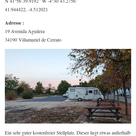
N 41°56’39.9192” W -4°30’43.2756”
41.944422, -4.512021
Adresse :
19 Avenida Aguilera
34190 Villamuriel de Cerrato
Ein sehr guter kostenfreier Stellplatz. Dieser liegt etwas außerhalb