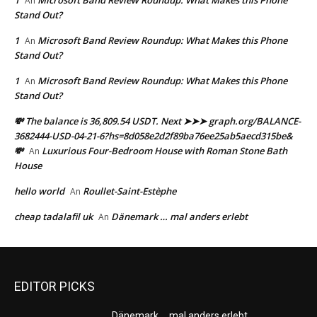
1
Microsoft Band Review Roundup: What Makes this Phone
An
Stand Out?
1
Microsoft Band Review Roundup: What Makes this Phone
An
Stand Out?
1
Microsoft Band Review Roundup: What Makes this Phone
An
Stand Out?
💸 The balance is 36,809.54 USDT. Next ➤➤➤ graph.org/BALANCE-
3682444-USD-04-21-6?hs=8d058e2d2f89ba76ee25ab5aecd315be&
💸
Luxurious Four-Bedroom House with Roman Stone Bath
An
House
hello world
Roullet-Saint-Estèphe
An
cheap tadalafil uk
Dänemark … mal anders erlebt
An
EDITOR PICKS
Dänemark … mal anders erlebt